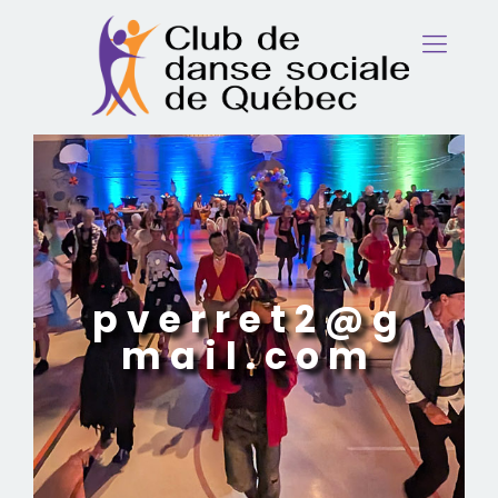
pverret2@g
mail.com