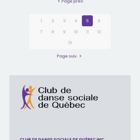
Page préc.
1
2
3
4
5
6
7
8
9
10
11
12
13
Page suiv.
CLUB DE DANSE SOCIALE DE QUÉBEC INC.