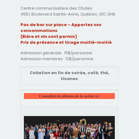
Centre communautaire des Chutes
4551, Boulevard Sainte-Anne, Québec, G1C 2H8
Pas de bar sur place – Apportez vos
consommations
(Bière et vin sont permis)
Prix de présence et tirage moitié-moitié
Admission générale : 15$/personne
Admission membres : 12$/personne
Collation en fin de soirée, café, thé,
tisanes
Consultez les photos de la soirée ici