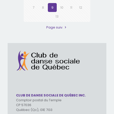
7
8
9
10
11
12
13
Page suiv.
CLUB DE DANSE SOCIALE DE QUÉBEC INC.
Comptoir postal du Temple
CP 57036
Québec (Qc), G1E 7G3