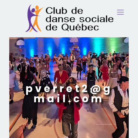
pverret2@g
mail.com