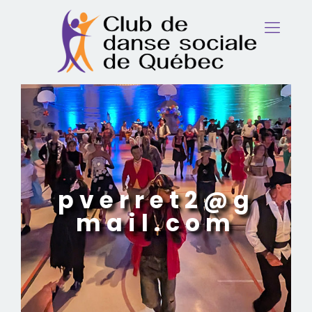
pverret2@g
mail.com