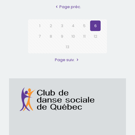
Page préc.
1
2
3
4
5
6
7
8
9
10
11
12
13
Page suiv.